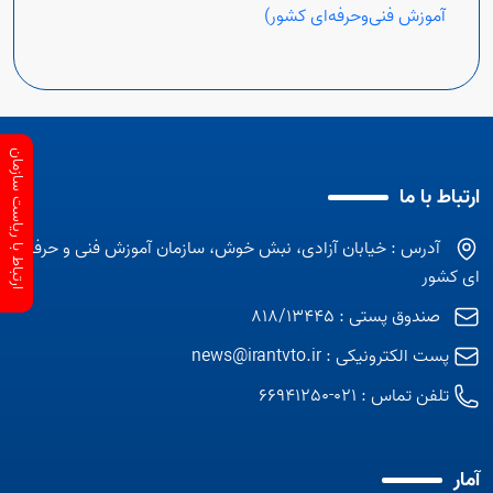
آموزش فنی‌وحرفه‌ای کشور)
ارتباط با ریاست سازمان
ارتباط با ما
آدرس : خیابان آزادی، نبش خوش، سازمان آموزش فنی و حرفه
ای کشور
صندوق پستی : 818/13445
پست الکترونیکی :
news@irantvto.ir
تلفن تماس :
021-66941250
آمار