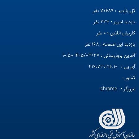
کل بازدید : 70689 نفر
بازدید امروز : 223 نفر
کاربران آنلاین : 0 نفر
بازدید این صفحه : 168 نفر
آخرین بروزرسانی : 1405/03/27 10:50
آی پی :
216.73.216.10
کشور :
مرورگر :
chrome