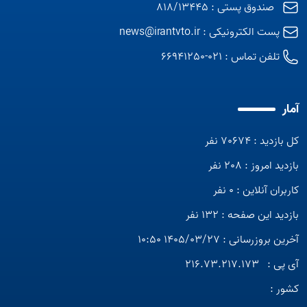
صندوق پستی : 818/13445
پست الکترونیکی :
news@irantvto.ir
تلفن تماس :
021-66941250
آمار
کل بازدید : 70674 نفر
بازدید امروز : 208 نفر
کاربران آنلاین : 0 نفر
بازدید این صفحه : 132 نفر
آخرین بروزرسانی : 1405/03/27 10:50
آی پی :
216.73.217.173
کشور :