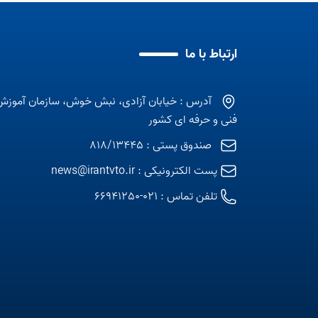
ارتباط با ما
آدرس : خیابان آزادی، نبش خوش، سازمان آموزش
فنی و حرفه ای کشور
صندوق پستی : 818/13445
پست الکترونیکی :
news@irantvto.ir
تلفن تماس :
021-66941250