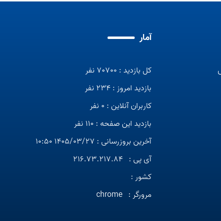
آمار
کل بازدید : 70700 نفر
بازدید امروز : 234 نفر
کاربران آنلاین : 0 نفر
بازدید این صفحه : 110 نفر
آخرین بروزرسانی : 1405/03/27 10:50
آی پی :
216.73.217.84
کشور :
مرورگر :
chrome