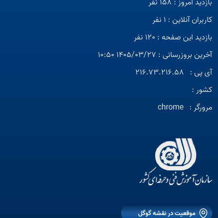
بازدید امروز : 158 نفر
کاربران آنلاین : 1 نفر
بازدید این صفحه : 120 نفر
آخرین بروزرسانی : 1405/03/27 10:50
آی پی :
216.73.216.58
کشور :
مرورگر :
chrome
موقعیت در نقشه گوگل