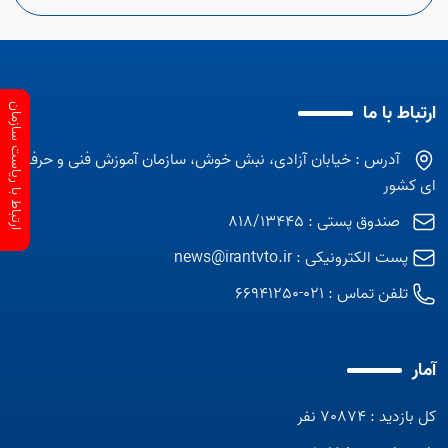
ارتباط با ما
ارتباط با ریاست سازمان
آدرس : خیابان آزادی، نبش خوش، سازمان آموزش فنی و حرفه
ای کشور
صندوق پستی : 818/13445
پست الکترونیکی :
news@irantvto.ir
تلفن تماس :
021-66941250
آمار
کل بازدید : 70874 نفر