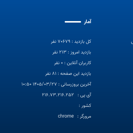
آمار
کل بازدید : 70679 نفر
بازدید امروز : 213 نفر
کاربران آنلاین : 0 نفر
بازدید این صفحه : 81 نفر
آخرین بروزرسانی : 1405/03/27 10:50
آی پی :
216.73.216.252
کشور :
مرورگر :
chrome