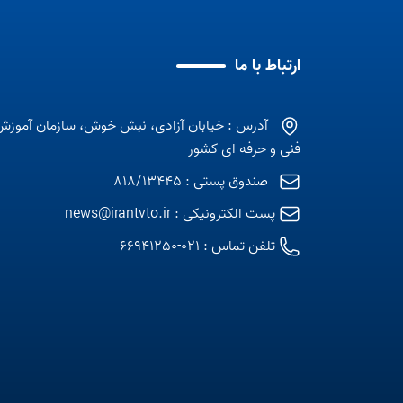
ارتباط با ما
آدرس : خیابان آزادی، نبش خوش، سازمان آموزش
فنی و حرفه ای کشور
صندوق پستی : 818/13445
پست الکترونیکی :
news@irantvto.ir
تلفن تماس :
021-66941250