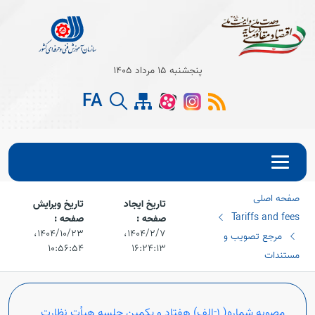
پنجشنبه 15 مرداد 1405
FA
صفحه اصلی
تاریخ ایجاد
تاریخ ویرایش
Tariffs and fees
صفحه :
صفحه :
۱۴۰۴/۲/۷،‏
۱۴۰۴/۱۰/۲۳،‏
مرجع تصویب و
۱۰:۵۶:۵۴
۱۶:۲۴:۱۳
مستندات
مصوبه شماره( 1-الف) هفتاد و یکمین جلسه هیأت نظارت