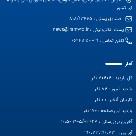
آدرس : خیابان آزادی، نبش خوش، سازمان آموزش فنی و حرفه
ای کشور
صندوق پستی : 818/13445
پست الکترونیکی :
news@irantvto.ir
تلفن تماس :
021-66941250
آمار
کل بازدید : 70404 نفر
بازدید امروز : 84 نفر
کاربران آنلاین : 0 نفر
بازدید این صفحه : 170 نفر
آخرین بروزرسانی : 1405/03/27 10:50
آی پی :
216.73.216.73