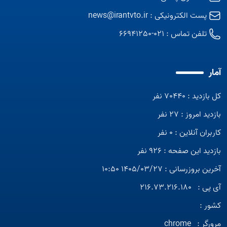
پست الکترونیکی :
news@irantvto.ir
تلفن تماس :
021-66941250
آمار
کل بازدید : 70440 نفر
بازدید امروز : 27 نفر
کاربران آنلاین : 0 نفر
بازدید این صفحه : 926 نفر
آخرین بروزرسانی : 1405/03/27 10:50
آی پی :
216.73.216.180
کشور :
مرورگر :
chrome