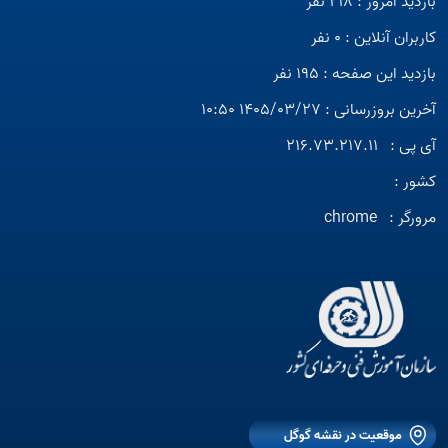
بازدید امروز : 218 نفر
کاربران آنلاین : 0 نفر
بازدید این صفحه : 195 نفر
آخرین بروزرسانی : 1405/03/27 10:50
آی پی :
216.73.217.11
کشور :
مرورگر :
chrome
موقعیت در نقشه گوگل