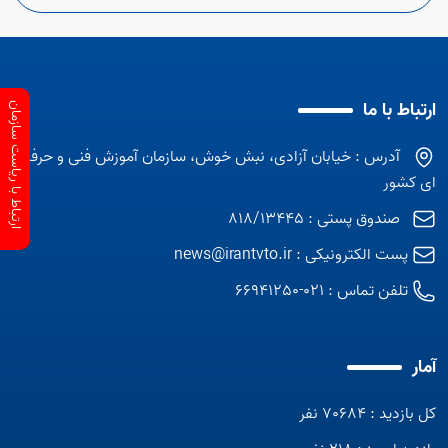
ارتباط با ما
ارتباط با ریاست سازمان
آدرس : خیابان آزادی، نبش خوش، سازمان آموزش فنی و حرفه
ای کشور
صندوق پستی : 818/13445
پست الکترونیکی :
news@irantvto.ir
تلفن تماس :
021-66941250
آمار
کل بازدید : 70684 نفر