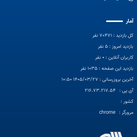
آمار
کل بازدید : 70471 نفر
بازدید امروز : 5 نفر
کاربران آنلاین : 0 نفر
بازدید این صفحه : 1035 نفر
آخرین بروزرسانی : 1405/03/27 10:50
آی پی :
216.73.217.54
کشور :
مرورگر :
chrome