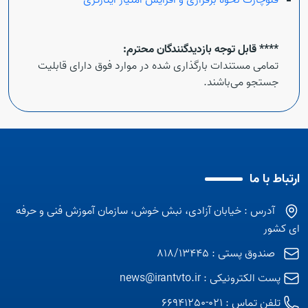
فلوچارت نحوه برقراری و افزایش امتیاز ایثارگری
**** قابل توجه بازدیدگنندگان محترم:
تمامی مستندات بارگذاری شده در موارد فوق دارای قابلیت
جستجو می‌باشند.
ارتباط با ما
آدرس : خیابان آزادی، نبش خوش، سازمان آموزش فنی و حرفه
ای کشور
صندوق پستی : 818/13445
پست الکترونیکی :
news@irantvto.ir
تلفن تماس :
021-66941250